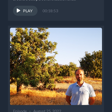
PLAY
00:18:53
Episode
•
August 25, 2022