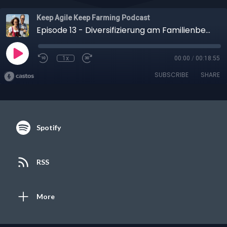
Keep Agile Keep Farming Podcast
Episode 13 - Diversifizierung am Familienbetrieb mit Kürbiskernöl
1x
00:00
/
00:18:55
SUBSCRIBE
SHARE
Spotify
RSS
More